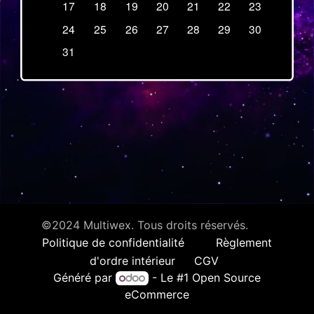
17
18
19
20
21
22
23
24
25
26
27
28
29
30
31
©2024 Multiwex. Tous droits réservés.
Politique de confidentialité
Règlement
d'ordre intérieur
CGV
Généré par
- Le #1
Open Source
eCommerce