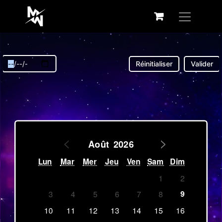
Réinitialiser
Valider
<
>
Août
2026
Lun
Mar
Mer
Jeu
Ven
Sam
Dim
1
2
9
3
4
5
6
7
8
10
11
12
13
14
15
16